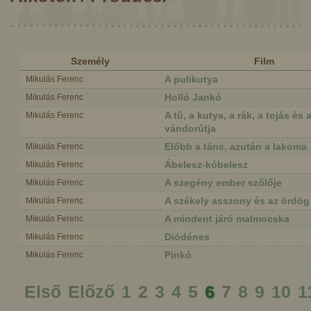
Személy
Film
A pulikutya
Mikulás Ferenc
Holló Jankó
Mikulás Ferenc
A tű, a kutya, a rák, a tojás és
Mikulás Ferenc
vándorútja
Előbb a tánc, azután a lakoma
Mikulás Ferenc
Ábelesz-kóbelesz
Mikulás Ferenc
A szegény ember szőlője
Mikulás Ferenc
A székely asszony és az ördög
Mikulás Ferenc
A mindent járó malmocska
Mikulás Ferenc
Diódénes
Mikulás Ferenc
Pinkó
Mikulás Ferenc
Első
Előző
1
2
3
4
5
6
7
8
9
10
1