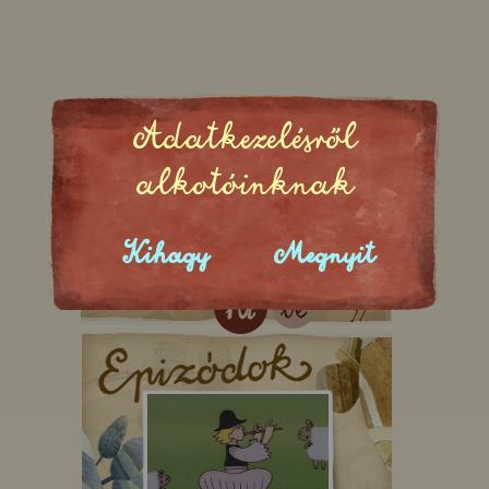
Adatkezelésről
alkotóinknak
Kihagy
Megnyit