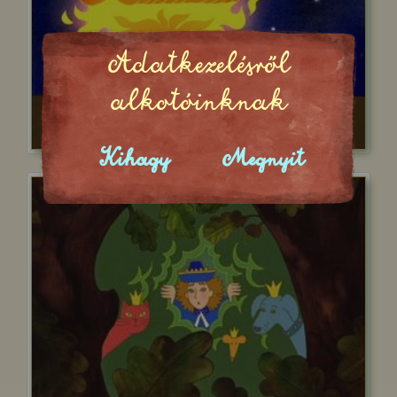
Adatkezelésről
alkotóinknak
Kihagy
Megnyit