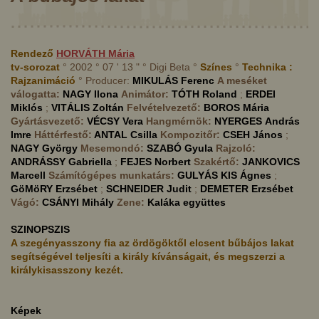
Rendező
HORVÁTH
Mária
tv-sorozat
° 2002 ° 07 ' 13 " ° Digi Beta °
Színes
°
Technika :
Rajzanimáció
° Producer:
MIKULÁS
Ferenc
A meséket
válogatta:
NAGY
Ilona
Animátor:
TÓTH
Roland
;
ERDEI
Miklós
;
VITÁLIS
Zoltán
Felvételvezető:
BOROS
Mária
Gyártásvezető:
VÉCSY
Vera
Hangmérnök:
NYERGES
András
Imre
Háttérfestő:
ANTAL
Csilla
Kompozitőr:
CSEH
János
;
NAGY
György
Mesemondó:
SZABÓ
Gyula
Rajzoló:
ANDRÁSSY
Gabriella
;
FEJES
Norbert
Szakértő:
JANKOVICS
Marcell
Számítógépes munkatárs:
GULYÁS KIS
Ágnes
;
GöMöRY
Erzsébet
;
SCHNEIDER
Judit
;
DEMETER
Erzsébet
Vágó:
CSÁNYI
Mihály
Zene:
Kaláka együttes
SZINOPSZIS
A szegényasszony fia az ördögöktől elcsent bűbájos lakat
segítségével teljesíti a király kívánságait, és megszerzi a
királykisasszony kezét.
Képek