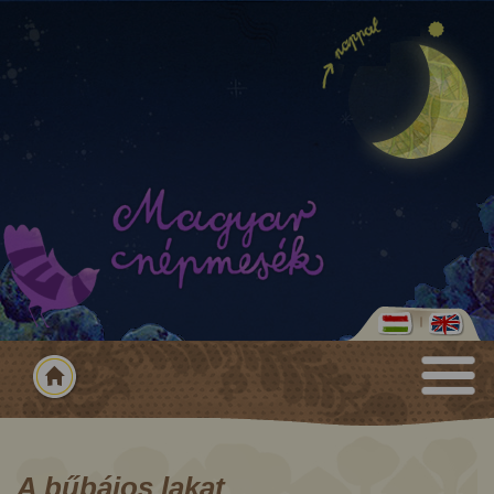
A bűbájos lakat