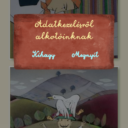
Adatkezelésről
alkotóinknak
Kihagy
Megnyit