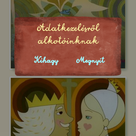
Adatkezelésről
alkotóinknak
Kihagy
Megnyit