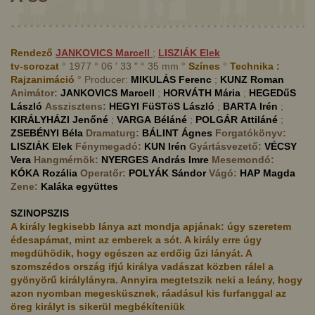
Rendező
JANKOVICS
Marcell
;
LISZIÁK
Elek
tv-sorozat
° 1977 ° 06 ' 33 " ° 35 mm °
Színes
°
Technika :
Rajzanimáció
° Producer:
MIKULÁS
Ferenc
;
KUNZ
Roman
Animátor:
JANKOVICS
Marcell
;
HORVÁTH
Mária
;
HEGEDűS
László
Asszisztens:
HEGYI FüSTöS
László
;
BARTA
Irén
;
KIRÁLYHÁZI
Jenőné
;
VARGA
Béláné
;
POLGÁR
Attiláné
;
ZSEBÉNYI
Béla
Dramaturg:
BÁLINT
Ágnes
Forgatókönyv:
LISZIÁK
Elek
Fénymegadó:
KUN
Irén
Gyártásvezető:
VÉCSY
Vera
Hangmérnök:
NYERGES
András Imre
Mesemondó:
KÓKA
Rozália
Operatőr:
POLYÁK
Sándor
Vágó:
HAP
Magda
Zene:
Kaláka együttes
SZINOPSZIS
A király legkisebb lánya azt mondja apjának: úgy szeretem
édesapámat, mint az emberek a sót. A király erre úgy
megdühödik, hogy egészen az erdőig űzi lányát. A
szomszédos ország ifjú királya vadászat közben rálel a
gyönyörű királylányra. Annyira megtetszik neki a leány, hogy
azon nyomban megesküsznek, ráadásul kis furfanggal az
öreg királyt is sikerül megbékíteniük