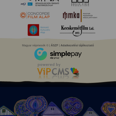
Magyar népmesék © |
ÁSZF
|
Adatkezelési tájékoztató