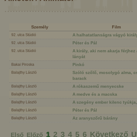
Személy
Film
A halhatatlanságra vágyó király
92. utca Stúdió
Péter és Pál
92. utca Stúdió
A király, aki nem akarja férjhez
92. utca Stúdió
lányát
Pinkó
Bakai Piroska
Szóló szőlő, mosolygó alma, 
Balajthy László
barack
A rókaszemű menyecske
Balajthy László
A medve és a macska
Balajthy László
A szegény ember kilenc tyúkja
Balajthy László
Péter és Pál
Balajthy László
Az aranyszőrű bárány
Balajthy László
1
2
3
4
5
6
Következő
U
Első
Előző