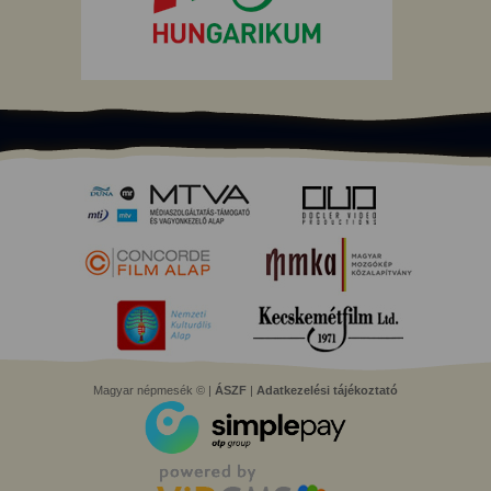
Magyar népmesék © |
ÁSZF
|
Adatkezelési tájékoztató