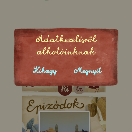
Adatkezelésről
alkotóinknak
Kihagy
Megnyit