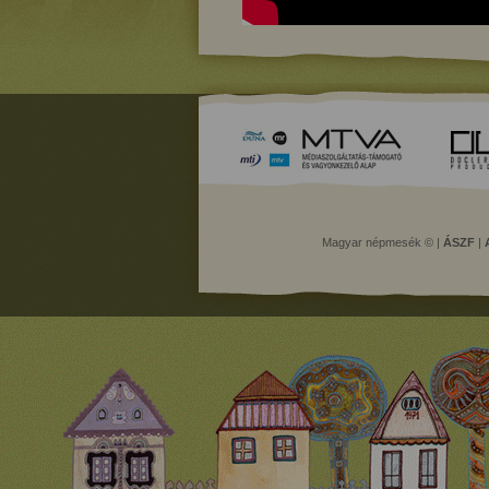
Magyar népmesék © |
ÁSZF
|