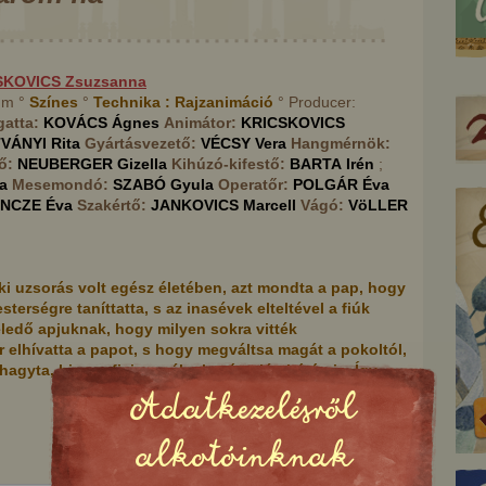
SKOVICS
Zsuzsanna
 mm °
Színes
°
Technika :
Rajzanimáció
° Producer:
gatta:
KOVÁCS
Ágnes
Animátor:
KRICSKOVICS
TVÁNYI
Rita
Gyártásvezető:
VÉCSY
Vera
Hangmérnök:
tő:
NEUBERGER
Gizella
Kihúzó-kifestő:
BARTA
Irén
;
a
Mesemondó:
SZABÓ
Gyula
Operatőr:
POLGÁR
Éva
INCZE
Éva
Szakértő:
JANKOVICS
Marcell
Vágó:
VöLLER
i uzsorás volt egész életében, azt mondta a pap, hogy
sterségre taníttatta, s az inasévek elteltével a fiúk
ledő apjuknak, hogy milyen sokra vitték
elhívatta a papot, s hogy megváltsa magát a pokoltól,
gyta, hiszen fiai megélnek már a jég hátán is. Így
Adatkezelésről
Mészáros Gyuri
A székely asszony és az ördög
alkotóinknak