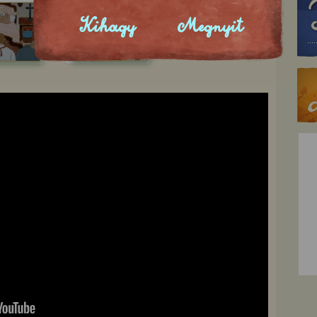
Kihagy
Megnyit