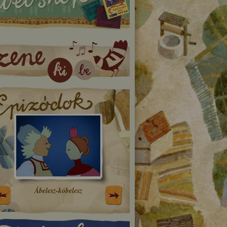
Ábelesz-kóbelesz
A tű, a kutya, a rák, a tojás
a kokas vándorútja