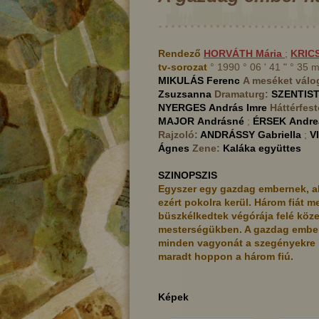
Rendező
HORVÁTH
Mária
;
KRIC
tv-sorozat
° 1990 ° 06 ' 41 " ° 35
MIKULÁS
Ferenc
A meséket válo
Zsuzsanna
Dramaturg:
SZENTIS
NYERGES
András Imre
Háttérfes
MAJOR
Andrásné
;
ÉRSEK
Andre
Rajzoló:
ANDRÁSSY
Gabriella
;
V
Ágnes
Zene:
Kaláka együttes
SZINOPSZIS
Egyszer egy gazdag embernek, ak
ezért pokolra kerül. Három fiát me
büszkélkedtek végórája felé köze
mesterségükben. A gazdag ember 
minden vagyonát a szegényekre ha
maradt hoppon a három fiú.
Diódénes
Képek