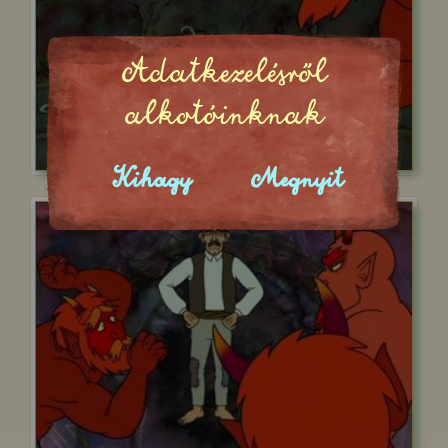
Adatkezelésről
alkotóinknak
Kihagy
Megnyit