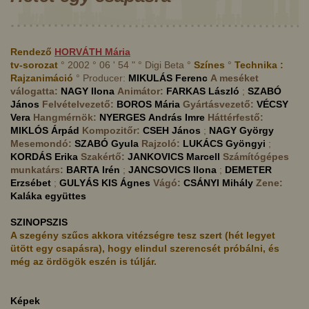
Rendező
HORVÁTH
Mária
tv-sorozat
° 2002 ° 06 ' 54 " ° Digi Beta °
Színes
°
Technika :
Rajzanimáció
° Producer:
MIKULÁS
Ferenc
A meséket
válogatta:
NAGY
Ilona
Animátor:
FARKAS
László
;
SZABÓ
János
Felvételvezető:
BOROS
Mária
Gyártásvezető:
VÉCSY
Vera
Hangmérnök:
NYERGES
András Imre
Háttérfestő:
MIKLÓS
Árpád
Kompozitőr:
CSEH
János
;
NAGY
György
Mesemondó:
SZABÓ
Gyula
Rajzoló:
LUKÁCS
Gyöngyi
;
KORDÁS
Erika
Szakértő:
JANKOVICS
Marcell
Számítógépes
munkatárs:
BARTA
Irén
;
JANCSOVICS
Ilona
;
DEMETER
Erzsébet
;
GULYÁS KIS
Ágnes
Vágó:
CSÁNYI
Mihály
Zene:
Kaláka együttes
SZINOPSZIS
A szegény szűcs akkora vitézségre tesz szert (hét legyet
ütött egy csapásra), hogy elindul szerencsét próbálni, és
még az ördögök eszén is túljár.
Képek