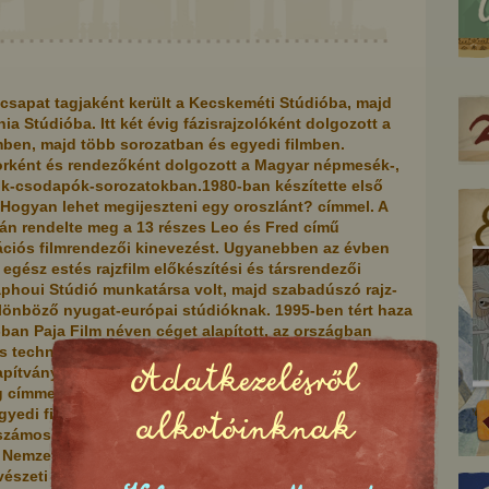
 csapat tagjaként került a Kecskeméti Stúdióba, majd
a Stúdióba. Itt két évig fázisrajzolóként dolgozott a
mben, majd több sorozatban és egyedi filmben.
orként és rendezőként dolgozott a Magyar népmesék-,
pók-csodapók-sorozatokban.1980-ban készítette első
 Hogyan lehet megijeszteni egy oroszlánt? címmel. A
ján rendelte meg a 13 részes Leo és Fred című
ációs filmrendezői kinevezést. Ugyanebben az évben
gész estés rajzfilm előkészítési és társrendezői
aphoui Stúdió munkatársa volt, majd szabadúszó rajz-
lönböző nyugat-európai stúdióknak. 1995-ben tért haza
-ban Paja Film néven céget alapított, az országban
 technikát alkalmazó egyedi rövidfilmek gyártására.
Adatkezelésről
ítvány támogatásával készítette el az első magyar 3D-
címmel. 1999-ben Balázs Béla-díjjal tüntették ki. 2018-
ály, aki nem akarja
Pelikánmadár
yedi filmet készített, melyek bejárták a hazai és
alkotóinknak
jhez adni a lányát
 számos díjat nyertek. 1999-ben a Római, 2002-ben a
 Nemzetközi Animációs Fesztiválon zsűritagként vett
vészeti díját 2012-ben, Szeged Város Nemzetközi