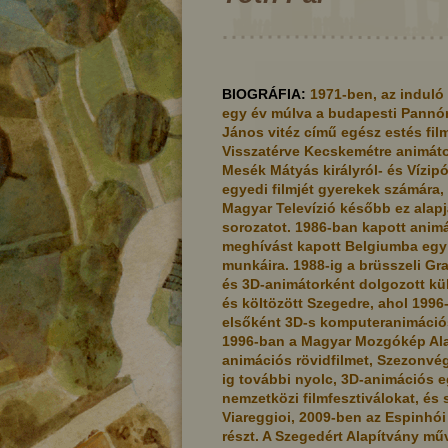
BIOGRÁFIA:
1971-ben, az induló
egy év múlva a budapesti Pannóni
János vitéz című egész estés fil
Visszatérve Kecskemétre animát
Mesék Mátyás királyról- és Vízi
egyedi filmjét gyerekek számára,
Magyar Televízió később ez alap
sorozatot. 1986-ban kapott anim
meghívást kapott Belgiumba egy e
munkáira. 1988-ig a brüsszeli Gr
és 3D-animátorként dolgozott kü
és költözött Szegedre, ahol 1996
elsőként 3D-s komputeranimációs
1996-ban a Magyar Mozgókép Alap
animációs rövidfilmet, Szezonvég 
ojás
A kiskondás
A kir
ig további nyolc, 3D-animációs eg
fér
nemzetközi filmfesztiválokat, és
Viareggioi, 2009-ben az Espinhói
részt. A Szegedért Alapítvány mű