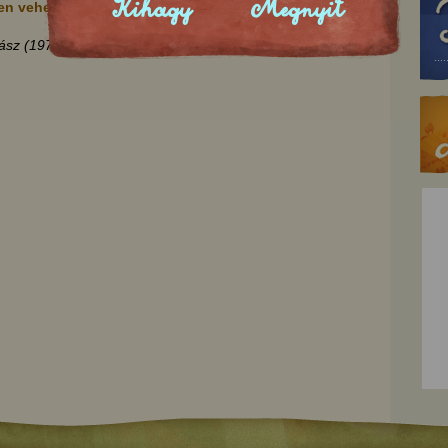
Kihagy
Megnyit
en vehette át.
hász (1979)
-Magyar népmesék 2.