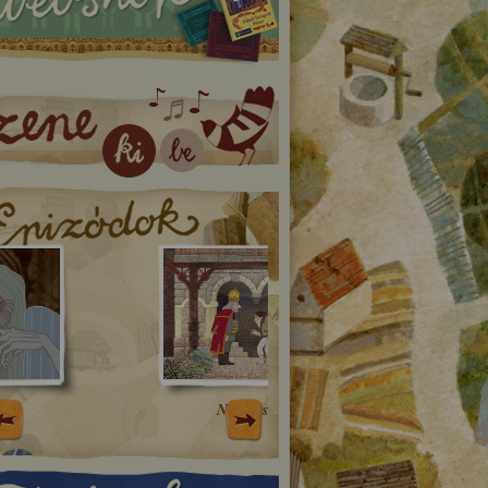
Nyúlpásztor
A gazdag ember három fi