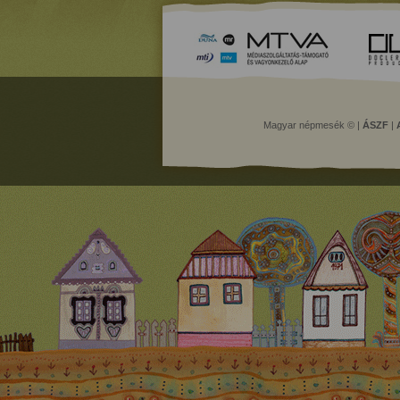
Magyar népmesék © |
ÁSZF
|