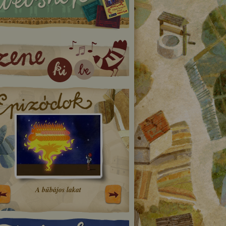
A bűbájos lakat
Prücsök