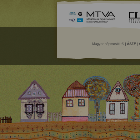
Magyar népmesék © |
ÁSZF
|