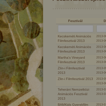
Fesztivál
D
Kecskeméti Animációs
2013-06
Filmfesztivál 2013
2013-0
Kecskeméti Animációs
2013-06
Filmfesztivál 2013
2013-0
Martha's Vineyard
2013-06
Filmfesztivál 2013
2013-0
Zlín-i Filmfesztivál
2013-05
2013
2013-0
Zlin-i Filmfesztivál 2013
2013-05
2013-0
ó
Fából faragott Péter
A kir
Teheráni Nemzetközi
2013-03
Animációs Fesztivál
2013-0
2013
BAMKids Gyerekfilm
2013-01