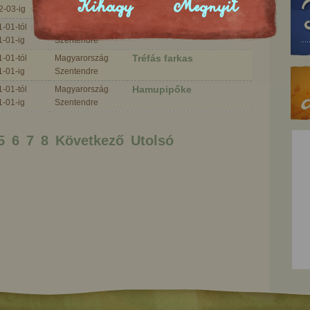
Kihagy
Megnyit
kutyacska
2-03-ig
A pityke és a kökény
-01-tól
Magyarország
1-01-ig
Szentendre
Tréfás farkas
-01-tól
Magyarország
1-01-ig
Szentendre
Hamupipőke
-01-tól
Magyarország
1-01-ig
Szentendre
5
6
7
8
Következő
Utolsó