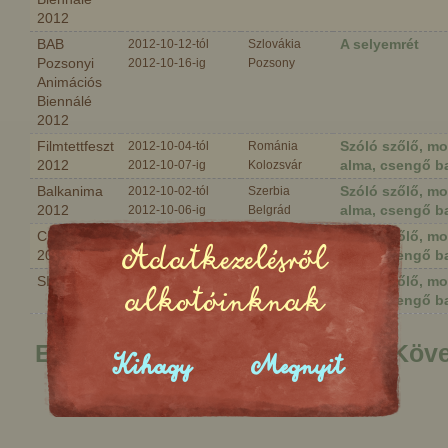
2012
BAB
A selyemrét
2012-10-12-tól
Szlovákia
Pozsonyi
2012-10-16-ig
Pozsony
Animációs
Biennálé
2012
Filmtettfeszt
Szóló szőlő, m
2012-10-04-tól
Románia
2012
alma, csengő b
2012-10-07-ig
Kolozsvár
Balkanima
Szóló szőlő, m
2012-10-02-tól
Szerbia
2012
alma, csengő b
2012-10-06-ig
Belgrád
CICDAF
Szóló szőlő, m
2012-08-16-tól
Kína
Adatkezelésről
2012
alma, csengő b
2012-08-22-ig
Changzhou
SICAF 2012
Szóló szőlő, m
2012-07-18-tól
Dél-Korea
alkotóinknak
alma, csengő b
2012-07-22-ig
Szöul
Első
Előző
1
2
3
4
5
6
7
8
9
Köve
Kihagy
Megnyit