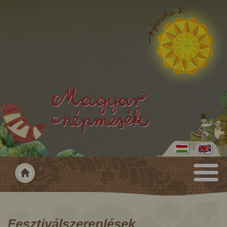
Fesztiválszereplések