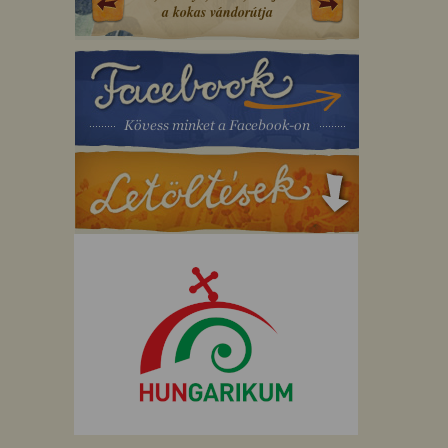
a kokas vándorútja