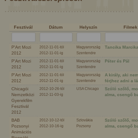
Fesztivál
Dátum
Helyszín
Filmek
P'Art Mozi
Tancika Marcik
2012-11-01-tól
Magyarország
2012
2012-11-01-ig
Szentendre
P'Art Mozi
Péter és Pál
2012-11-01-tól
Magyarország
2012
2012-11-01-ig
Szentendre
P'Art Mozi
A király, aki ne
2012-11-01-tól
Magyarország
2012
férjhez adni a l
2012-11-01-ig
Szentendre
Chicagói
Szóló szőlő, m
2012-10-26-tól
USA Chicago
Nemzetközi
alma, csengő b
2012-11-03-ig
Gyerekfilm
Fesztivál
2012
BAB
Szóló szőlő, m
2012-10-12-tól
Szlovákia
Pozsonyi
alma, csengő b
2012-10-16-ig
Pozsony
Animációs
Biennálé