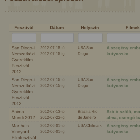
Fesztivál
Dátum
Helyszín
Filmek
San Diego-i
A szegény embe
2012-07-15-tól
USA San
Nemzetközi
kutyacska
2012-07-15-ig
Diego
Gyerekfilm
Fesztivál
2012
San Diego-i
A szegény embe
2012-07-15-tól
USA San
Nemzetközi
kutyacska
2012-07-15-ig
Diego
Gyerekfilm
Fesztivál
2012
Anima
Szóló szőlő, m
2012-07-13-tól
Brazília Rio
Mundi 2012
alma, csengő b
2012-07-22-ig
de Janeiro
Martha's
A szegény embe
2012-06-01-tól
USA Chilmark
Vineyard
kutyacska
2012-06-01-ig
Filmfesztivál