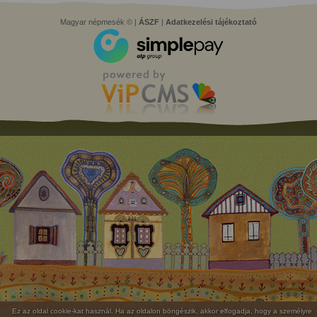
Magyar népmesék © |
ÁSZF
|
Adatkezelési tájékoztató
Ez az oldal cookie-kat használ. Ha az oldalon böngészik, akkor elfogadja, hogy a személyre