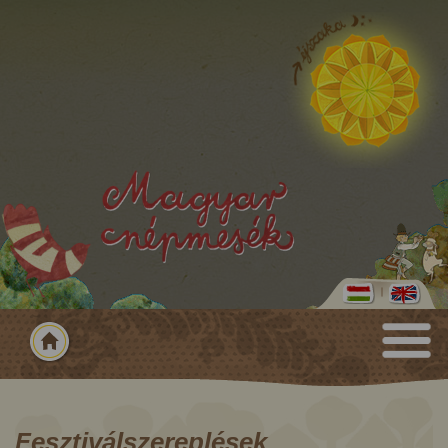
Fesztiválszereplések